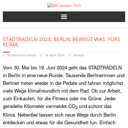
Skip
to
content
STADTRADELN 2024: BERLIN BEWEGT WAS. FÜRS
KLIMA.
By
Monique Gassel
14. April 2024
Semper
Vom 30. Mai bis 19. Juni 2024 geht das STADTRADELN
in Berlin in eine neue Runde. Tausende Berlinerinnen und
Berliner treten wieder in die Pedale und fahren möglichst
viele Wege klimafreundlich mit dem Rad. Ob zur Arbeit,
zum Einkaufen, für die Fitness oder ins Grüne: Jeder
geradelte Kilometer vermeidet CO
und schont das
2
Klima. Nebenbei lassen sich neue Wege durch Berlin
entdecken und etwas für die Gesundheit tun. Einfach