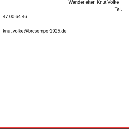
Wanderleiter: Knut Volke
Tel.
47 00 64 46
knut.volke@brcsemper1925.de