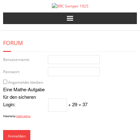
Skip
to
content
FORUM
Benutzername:
Passwort:
Angemeldet bleiben
Eine Mathe-Aufgabe
für den sicheren
Login:
+ 29 = 37
Powered by
MathCaptcha
Anmelden