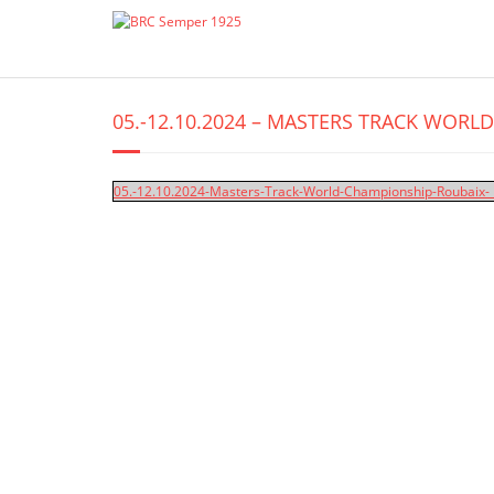
Skip
to
content
05.-12.10.2024 – MASTERS TRACK WORL
05.-12.10.2024-Masters-Track-World-Championship-Roubaix-_