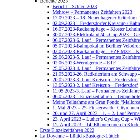
Berichte 2023
Bericht – Schteri 2023
Mehrow – Permanentes Zeitfahren 2023
17.09.2023 – 18. Neuenhagener Kriterium
02.09.2023 – Fredersdorfer Kreiscup / Bahn
16.07.2023-Radkampftage – Kloster Lehnin
30.07.2023-Elektroland24 s-Cup 2023 – Ge
06.07.2023-6. Lauf – Permanentes Zeitfah
05.07.2023-Bahnpokal im Berliner Velodro
02.07.2023-Radkampftage – EZF MZF – Kl
29.06.2023-5. Lauf – Permanentes Zeitfah
02.06.2023-Wernigerode – ETF
25.05.2023-4. Lauf – Permanentes Zeitfah
21.05.2023-26. Radkriterium am Schwapp –
20.05.2023-3. Lauf Kreiscup – Fredersdorf
13.05.2023-2. Lauf Kreiscup – Fredersdorf
11.05.2023-3. Lauf – Permanentes Zeitfah
06.05.2023 – Einzelzeitfahren – Tempelhofe
Meine Teilnahme am Gran Fondo “Mallorc
1. Mai 2023 – 25. Finsterwalder Cityrennen
20. und 27. April 2023 – 1. + 2. Lauf Perm
23. April 2023 – Luther’s Cycling Cup – Wi
15. April 2023 – 14. Elbauerennen in Klöde
Erste Einzelzeitfahren 2022
La Doyenne – Lüttich-Bastogne-Lüttich