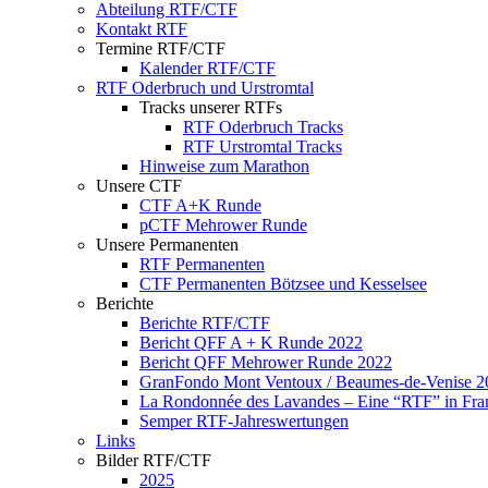
Abteilung RTF/CTF
Kontakt RTF
Termine RTF/CTF
Kalender RTF/CTF
RTF Oderbruch und Urstromtal
Tracks unserer RTFs
RTF Oderbruch Tracks
RTF Urstromtal Tracks
Hinweise zum Marathon
Unsere CTF
CTF A+K Runde
pCTF Mehrower Runde
Unsere Permanenten
RTF Permanenten
CTF Permanenten Bötzsee und Kesselsee
Berichte
Berichte RTF/CTF
Bericht QFF A + K Runde 2022
Bericht QFF Mehrower Runde 2022
GranFondo Mont Ventoux / Beaumes-de-Venise 2
La Rondonnée des Lavandes – Eine “RTF” in Fra
Semper RTF-Jahreswertungen
Links
Bilder RTF/CTF
2025