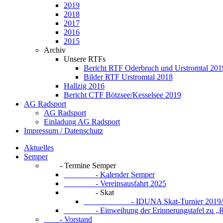
2019
2018
2017
2016
2015
Archiv
Unsere RTFs
Bericht RTF Oderbruch und Urstromtal 201
Bilder RTF Urstromtal 2018
Hallzig 2016
Bericht CTF Bötzsee/Kesselsee 2019
AG Radsport
AG Radsport
Einladung AG Radsport
Impressum / Datenschutz
Aktuelles
Semper
- Termine Semper
- Kalender Semper
- Vereinsausfahrt 2025
- Skat
- IDUNA Skat-Turnier 2019/
- Einweihung der Erinnerungstafel zu „Ru
- Vorstand