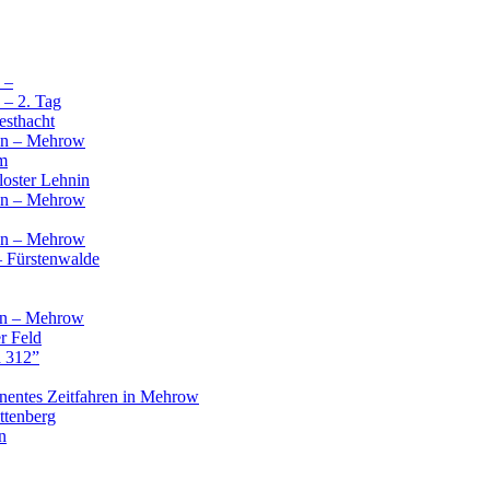
 –
 – 2. Tag
esthacht
ren – Mehrow
m
oster Lehnin
ren – Mehrow
ren – Mehrow
 Fürstenwalde
ren – Mehrow
r Feld
a 312”
anentes Zeitfahren in Mehrow
ttenberg
n