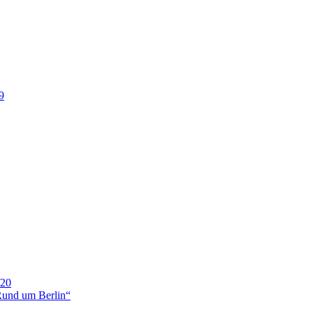
9
20
nd um Berlin“