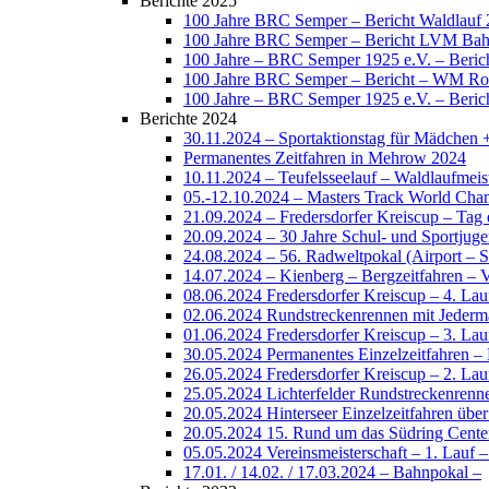
Berichte 2025
100 Jahre BRC Semper – Bericht Waldlauf
100 Jahre BRC Semper – Bericht LVM Bah
100 Jahre – BRC Semper 1925 e.V. – Berich
100 Jahre BRC Semper – Bericht – WM Ro
100 Jahre – BRC Semper 1925 e.V. – Berich
Berichte 2024
30.11.2024 – Sportaktionstag für Mädchen 
Permanentes Zeitfahren in Mehrow 2024
10.11.2024 – Teufelsseelauf – Waldlaufmeist
05.-12.10.2024 – Masters Track World Cham
21.09.2024 – Fredersdorfer Kreiscup – Tag
20.09.2024 – 30 Jahre Schul- und Sportjug
24.08.2024 – 56. Radweltpokal (Airport – Spr
14.07.2024 – Kienberg – Bergzeitfahren – V
08.06.2024 Fredersdorfer Kreiscup – 4. Lau
02.06.2024 Rundstreckenrennen mit Jeder
01.06.2024 Fredersdorfer Kreiscup – 3. Lau
30.05.2024 Permanentes Einzelzeitfahren 
26.05.2024 Fredersdorfer Kreiscup – 2. Lau
25.05.2024 Lichterfelder Rundstreckenrenn
20.05.2024 Hinterseer Einzelzeitfahren übe
20.05.2024 15. Rund um das Südring Cente
05.05.2024 Vereinsmeisterschaft – 1. Lauf –
17.01. / 14.02. / 17.03.2024 – Bahnpokal –