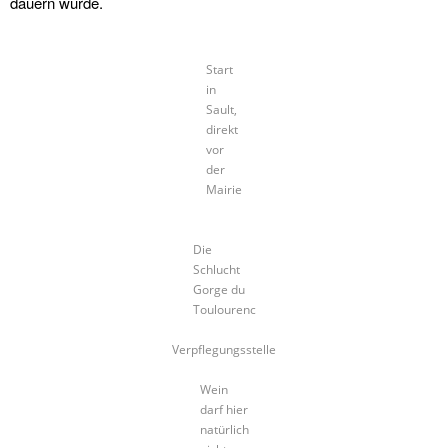
dauern würde.
Start
in
Sault,
direkt
vor
der
Mairie
Die
Schlucht
Gorge du
Toulourenc
Verpflegungsstelle
Wein
darf hier
natürlich