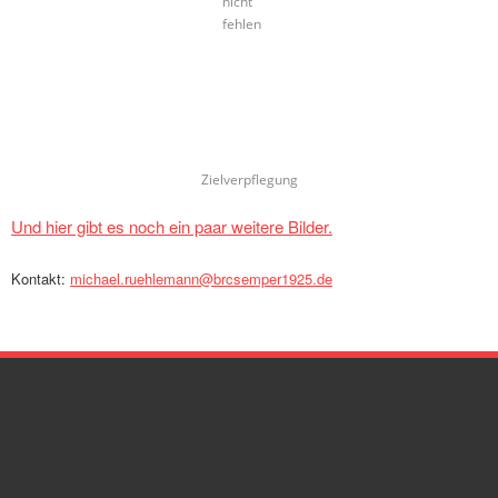
nicht
fehlen
Zielverpflegung
Und hier gibt es noch ein paar weitere Bilder.
Kontakt:
michael.ruehlemann@brcsemper1925.de