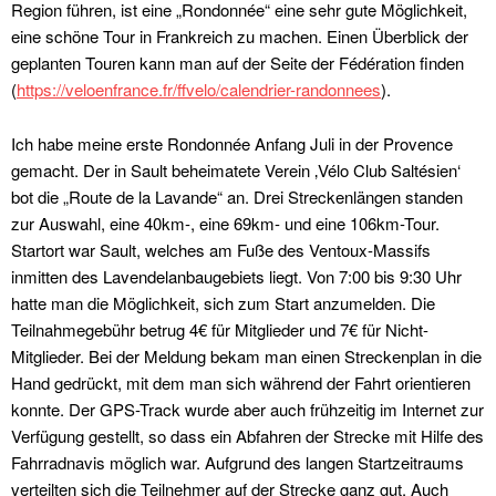
Region führen, ist eine „Rondonnée“ eine sehr gute Möglichkeit,
eine schöne Tour in Frankreich zu machen. Einen Überblick der
geplanten Touren kann man auf der Seite der Fédération finden
(
https://veloenfrance.fr/ffvelo/calendrier-randonnees
).
Ich habe meine erste Rondonnée Anfang Juli in der Provence
gemacht. Der in Sault beheimatete Verein ‚Vélo Club Saltésien‘
bot die „Route de la Lavande“ an. Drei Streckenlängen standen
zur Auswahl, eine 40km-, eine 69km- und eine 106km-Tour.
Startort war Sault, welches am Fuße des Ventoux-Massifs
inmitten des Lavendelanbaugebiets liegt. Von 7:00 bis 9:30 Uhr
hatte man die Möglichkeit, sich zum Start anzumelden. Die
Teilnahmegebühr betrug 4€ für Mitglieder und 7€ für Nicht-
Mitglieder. Bei der Meldung bekam man einen Streckenplan in die
Hand gedrückt, mit dem man sich während der Fahrt orientieren
konnte. Der GPS-Track wurde aber auch frühzeitig im Internet zur
Verfügung gestellt, so dass ein Abfahren der Strecke mit Hilfe des
Fahrradnavis möglich war. Aufgrund des langen Startzeitraums
verteilten sich die Teilnehmer auf der Strecke ganz gut. Auch