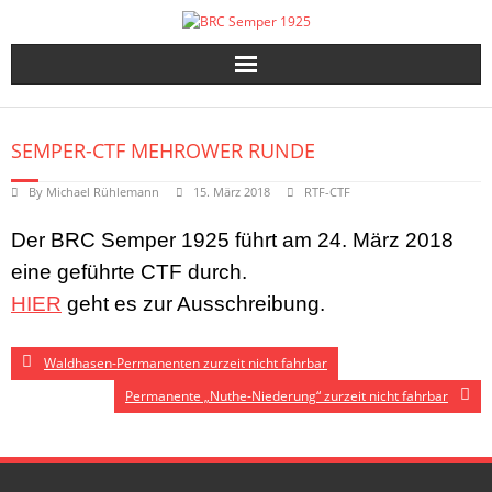
Skip
to
content
SEMPER-CTF MEHROWER RUNDE
By
Michael Rühlemann
15. März 2018
RTF-CTF
Der BRC Semper 1925 führt am 24. März 2018
eine geführte CTF durch.
HIER
geht es zur Ausschreibung.
Waldhasen-Permanenten zurzeit nicht fahrbar
Permanente „Nuthe-Niederung“ zurzeit nicht fahrbar