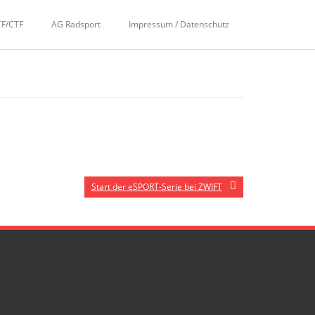
TF/CTF
AG Radsport
Impressum / Datenschutz
Start der eSPORT-Serie bei ZWIFT