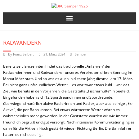
Skip
to
content
RADWANDERN
By
Franz Seibert
21. März 2024
Semper
Bereits seit Jahrzehnten findet das traditionelle „Anfahren“ der
Radwanderinnen und Radwanderer unseres Vereins am dritten Sonntag im
Monat März statt. Und so war es auch in diesem Jahr; diesmal am 17. März.
Bei nicht ganz unfreundlichem Wetter – es war zwar etwas kühl – war das
Ziel, wie bereits in den Vorjahren, die Gaststätte „Fischerhütte“ in Seefeld.
Eingefunden haben sich 12 Sportfreundinnen und Sportfreunde,
überwiegend natürlich aktive Radlerinnen und Radler, aber auch einige „Ex-
Aktive“, die per Bahn kamen. Bei etwas wärmerem Wetter wären es
wahrscheinlich mehr geworden. In der Gaststätte wurden wir wie immer
freundlich begrüßt und gut versorgt. Nach intensiver Kommunikation ging es
dann für die Aktiven frisch gestärkt wieder Richtung Berlin. Die Bahnfahrer
hatten es nicht so eilig.