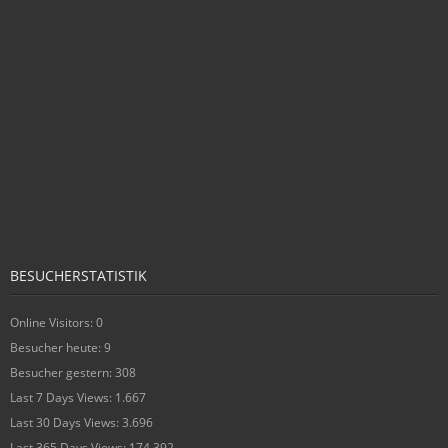
BESUCHERSTATISTIK
Online Visitors:
0
Besucher heute:
9
Besucher gestern:
308
Last 7 Days Views:
1.667
Last 30 Days Views:
3.696
Last 365 Days Views:
174.392