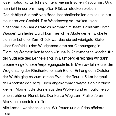
lose, matschig. Es fuhr sich teils wie im frischen Kaugummi. Und
nur nicht in den zimmergroßen Pfützen stecken bleiben!
Das richtige Ausmaß von Bodenbeschaffenheiten ereilte uns am
Haussee von Seefeld. Der Wanderweg von weitem nicht
einsehbar. So kam es wie es kommen musste. Schlamm unter
Wasser. Ein heiles Durchkommen ohne Absteigen entwickelte
sich zur Lotterie. Zum Glück war das die schwierigste Stelle.
Über Seefeld zu den Windgeneratoren am Ortsausgang in
Richtung Werneuchen fanden wir uns in Krummensee wieder. Auf
der Südseite des Lenné-Parks in Blumberg erreichten wir dann
unsere eingerichtete Verpflegungsstelle. In Mehrow führte uns der
Weg entlang der Rheiherkette nach Eiche. Entlang dem Ostufer
der Wuhle ging es zum letzten Event der Tour: 1,5 km bergauf –
der Ahrensfelder Berg! Oben angekommen wagte sich für einen
kleinen Moment die Sonne aus den Wolken und ermöglichte so
einen schönen Rundblick. Der kurze Weg zum Freizeitforum
Marzahn beendete die Tour.
Alle kamen wohlbehalten an. Wir freuen uns auf das nächste
Jahr.