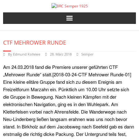
Skip
to
content
CTF MEHROWER RUNDE
By
Edmund Kollewe
28. März 2018
Semper
Am 24.03.2018 fand die Premiere unserer geführten CTF
„Mehrower Runde“ statt.[2018-03-24-CTF Mehrower Runde-01]
Eine kleine elitäre Gruppe fand sich zu diesem Ereignis am
Freizeitforum Marzahn ein. Pünktlich um 10.00 Uhr setzte sich
die Gruppe in Bewegung. Nach kleinen Kämpfen mit der
elektronischen Navigation, ging es in den Wuhlepark. Am
Kletterfelsen vorbei nach Ahrensfelde. Die Wanderwege nach
Neu-Lindenberg ließen langsam erahnen was uns noch bevor
stand. In Birkholz auf dem Jacobsweg nach Seefeld gab es dann
erstmalig die richtig dicke Packung. Der Untergrund teils fest,