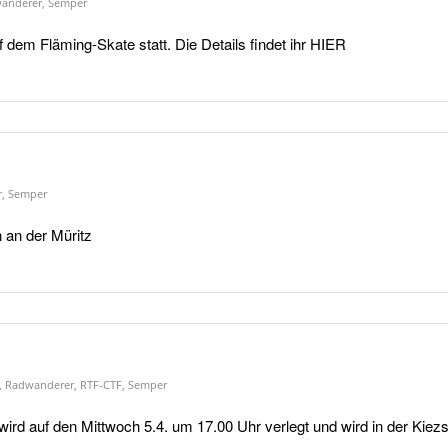
anderer
,
Semper
 dem Fläming-Skate statt. Die Details findet ihr HIER
r
,
Semper
 an der Müritz
,
Radwanderer
,
RTF-CTF
,
Semper
l wird auf den Mittwoch 5.4. um 17.00 Uhr verlegt und wird in der Ki