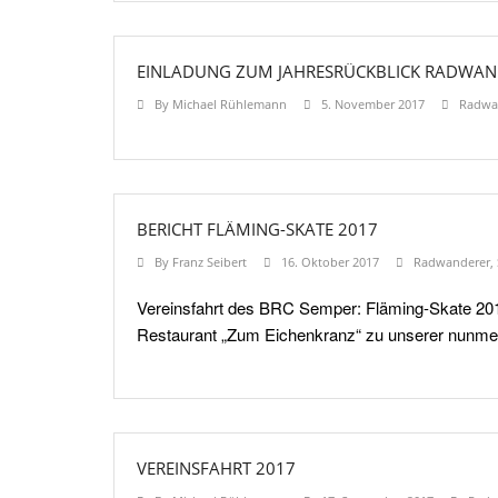
EINLADUNG ZUM JAHRESRÜCKBLICK RADWAN
By
Michael Rühlemann
5. November 2017
Radwa
BERICHT FLÄMING-SKATE 2017
By
Franz Seibert
16. Oktober 2017
Radwanderer
,
Vereinsfahrt des BRC Semper: Fläming-Skate 201
Restaurant „Zum Eichenkranz“ zu unserer nunmehr
VEREINSFAHRT 2017