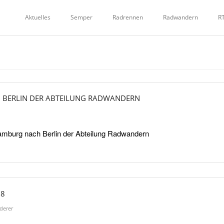
Aktuelles
Semper
Radrennen
Radwandern
R
 BERLIN DER ABTEILUNG RADWANDERN
 Hamburg nach Berlin der Abteilung Radwandern
18
derer