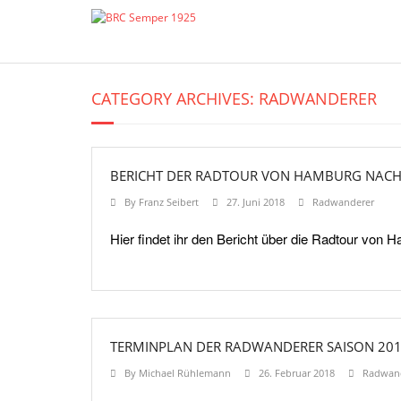
Skip
to
content
CATEGORY ARCHIVES: RADWANDERER
BERICHT DER RADTOUR VON HAMBURG NACH
By
Franz Seibert
27. Juni 2018
Radwanderer
Hier findet ihr den Bericht über die Radtour von
TERMINPLAN DER RADWANDERER SAISON 20
By
Michael Rühlemann
26. Februar 2018
Radwan