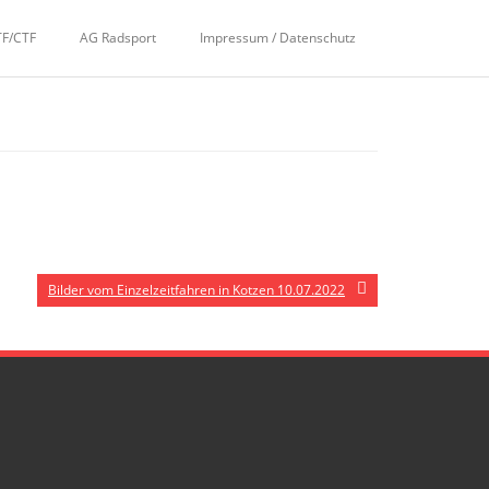
TF/CTF
AG Radsport
Impressum / Datenschutz
Bilder vom Einzelzeitfahren in Kotzen 10.07.2022