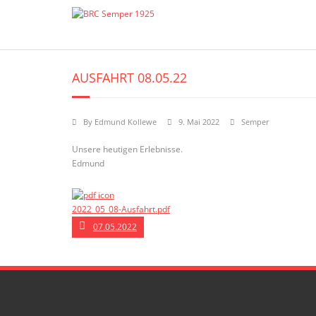
Skip
to
content
AUSFAHRT 08.05.22
By
Edmund Kollewe
9. Mai 2022
Semper
Unsere heutigen Erlebnisse.
Edmund
2022_05_08-Ausfahrt.pdf
07.05.2022