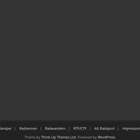
Semper
Radrennen
Radwandern
RTF/CTF
AG Radsport
Impressum
Theme by
Think Up Themes Ltd
. Powered by
WordPress
.