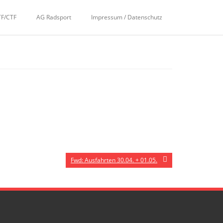
TF/CTF
AG Radsport
Impressum / Datenschutz
Fwd: Ausfahrten 30.04. + 01.05.