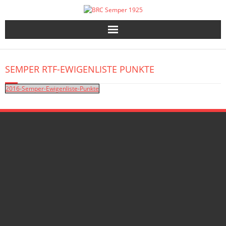
Skip
to
content
SEMPER RTF-EWIGENLISTE PUNKTE
2016-Semper-Ewigenliste-Punkte