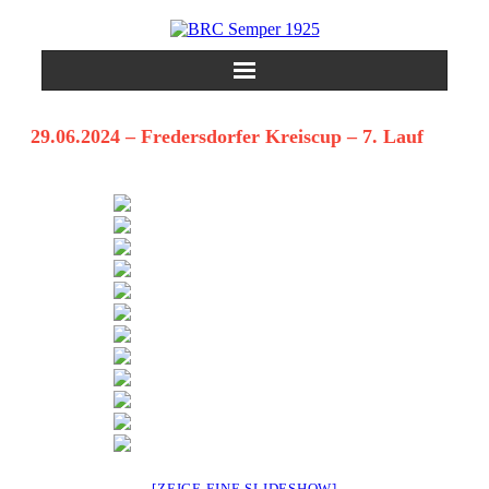
Skip
to
content
29.06.2024 – Fredersdorfer Kreiscup – 7. Lauf
[ZEIGE EINE SLIDESHOW]