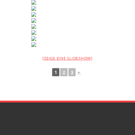
[ZEIGE EINE SLIDESHOW]
1
2
3
►