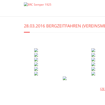
Skip
to
content
28.03.2016 BERGZEITFAHREN (VEREINSME
[Z